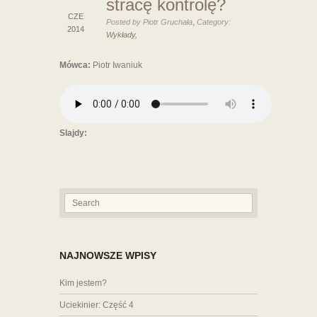
stracę kontrolę?
CZE
,
Posted by Piotr Gruchała
Category:
2014
Wykłady,
Mówca
:
Piotr Iwaniuk
Slajdy:
NAJNOWSZE WPISY
Kim jestem?
Uciekinier: Część 4