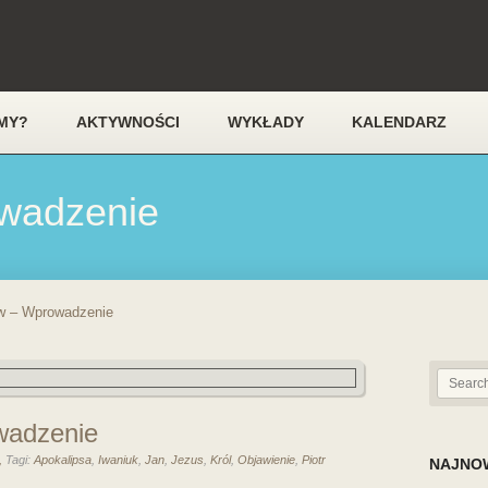
MY?
AKTYWNOŚCI
WYKŁADY
KALENDARZ
owadzenie
w – Wprowadzenie
wadzenie
,
Tagi:
Apokalipsa
,
Iwaniuk
,
Jan
,
Jezus
,
Król
,
Objawienie
,
Piotr
NAJNO