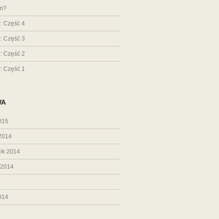
em?
r: Część 4
r: Część 3
r: Część 2
r: Część 1
WA
015
2014
ik 2014
 2014
014