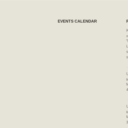
EVENTS CALENDAR
m
"
L
s
s
l
4
l
M
3