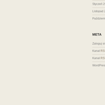
Styczeń 
Listopad 
Październ
META
Zaloguj s
Kanał
RS
Kanał
RS
WordPres