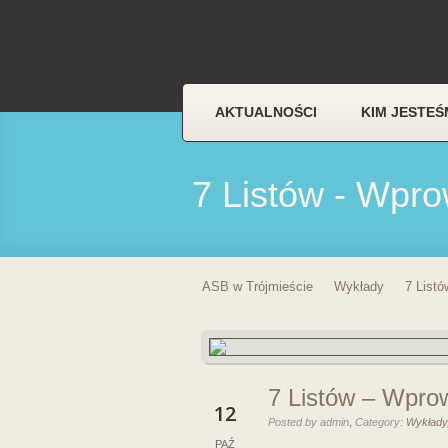
AKTUALNOŚCI
KIM JESTEŚ
7 Listów - Wpr
ASB w Trójmieście
Wykłady
7 Listó
7 Listów – Wpro
12
,
Posted by admin
Category:
Wykłady
PAŹ