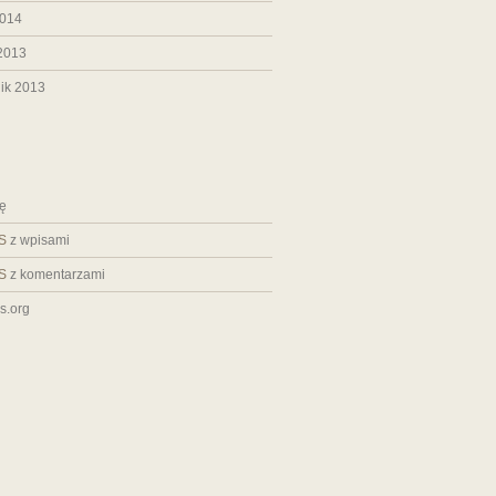
2014
2013
ik 2013
ię
S
z wpisami
S
z komentarzami
s.org