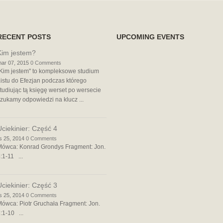
RECENT POSTS
UPCOMING EVENTS
Kim jestem?
ar 07, 2015
0 Comments
Kim jestem" to kompleksowe studium
istu do Efezjan podczas którego
tudiując tą księgę werset po wersecie
zukamy odpowiedzi na klucz ...
Uciekinier: Część 4
is 25, 2014
0 Comments
Mówca: Konrad Grondys Fragment: Jon.
:1-11 ...
Uciekinier: Część 3
is 25, 2014
0 Comments
ówca: Piotr Gruchała Fragment: Jon.
:1-10 ...