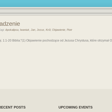
adzenie
Tagi:
Apokalipsa
,
Iwaniuk
,
Jan
,
Jezus
,
Król
,
Objawienie
,
Piotr
. 1:1-20 Biblia:"(1) Objawienie pochodzące od Jezusa Chrystusa, które otrzymał On
RECENT POSTS
UPCOMING EVENTS