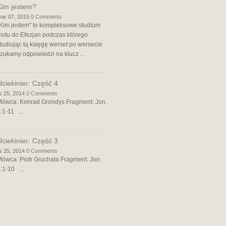
Kim jestem?
ar 07, 2015
0 Comments
Kim jestem" to kompleksowe studium
istu do Efezjan podczas którego
tudiując tą księgę werset po wersecie
zukamy odpowiedzi na klucz ...
Uciekinier: Część 4
is 25, 2014
0 Comments
Mówca: Konrad Grondys Fragment: Jon.
:1-11 ...
Uciekinier: Część 3
is 25, 2014
0 Comments
ówca: Piotr Gruchała Fragment: Jon.
:1-10 ...